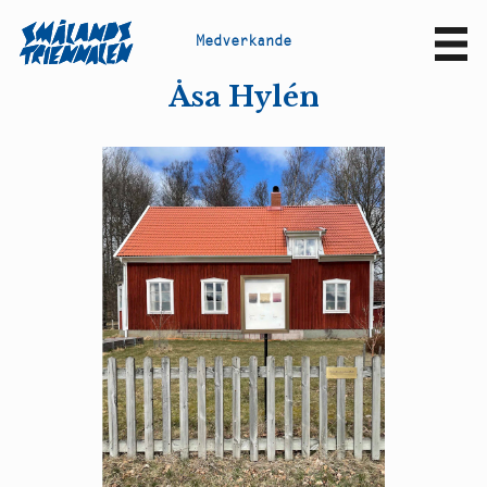
M
e
d
v
e
r
k
a
n
d
e
Sv
En
Åsa Hylén