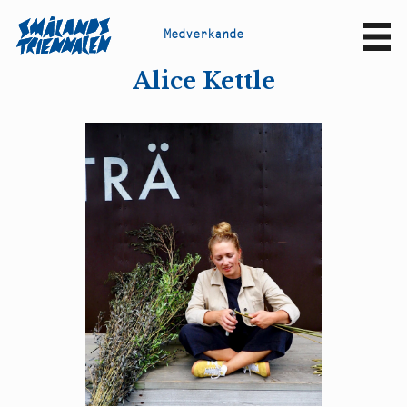
M
e
d
v
e
r
k
a
n
d
e
Sv
En
Alice Kettle