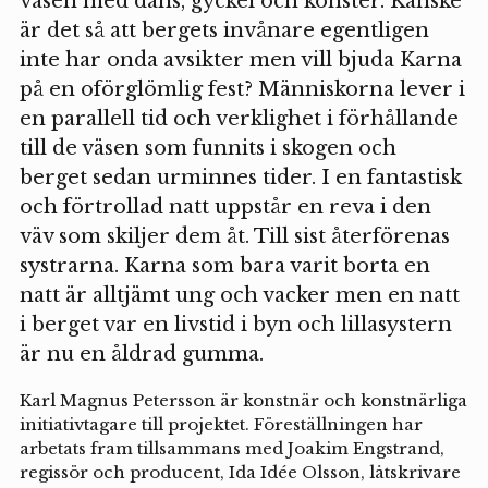
väsen med dans, gyckel och konster. Kanske
är det så att bergets invånare egentligen
inte har onda avsikter men vill bjuda Karna
på en oförglömlig fest? Människorna lever i
en parallell tid och verklighet i förhållande
till de väsen som funnits i skogen och
berget sedan urminnes tider. I en fantastisk
och förtrollad natt uppstår en reva i den
väv som skiljer dem åt. Till sist återförenas
systrarna. Karna som bara varit borta en
natt är alltjämt ung och vacker men en natt
i berget var en livstid i byn och lillasystern
är nu en åldrad gumma.
Karl Magnus Petersson är konstnär och konstnärliga
initiativtagare till projektet. Föreställningen har
arbetats fram tillsammans med Joakim Engstrand,
regissör och producent, Ida Idée Olsson, låtskrivare