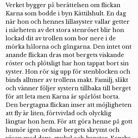
Verket bygger på berättelsen om flickan
Karna som bodde i byn Kättilshult. En dag
när hon och hennes lillasyster vallar getter
i närheten av det stora stenröset blir hon
lockad dit av trollen som bor nere i de
mörka hålorna och gångarna. Den intet ont
anande flickan dras mot bergets viskande
röster och plötsligt har hon tappat bort sin
syster. Hon rör sig upp för stenblocken och
binds alltmer av trollens makt. Familj, släkt
och vänner följer systern tillbaka till berget
för att leta men Karna är spårlöst borta.
Den bergtagna flickan inser att möjligheten
att fly är liten, förtvivlad och olycklig
längtar hon hem. För att göra henne på gott
humör igen ordnar bergets skrymt och