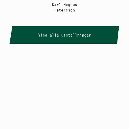
Karl Magnus
Petersson
Visa alla utställningar
Copyright
Smålandstriennalen
,
2026
smaland@konstframjandet.se
Cookies & GDPR