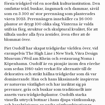
första trädgård vid en nordisk kulturinstitution. Den
omfattar träd, buskar, ängsmark och dammar, såväl
som en 3 500 m² stor perennäng som planterades
våren 2023. Perennängen innehåller ca 26 000
plantor av drygt 100 olika slag. Växterna är valda
utifrån färg, struktur och skulptural kvalitet, för att
tilltala under alla fyra årstider, även efter att de
blommat över.
Piet Oudolf har skapat trädgårdar världen över, vid
exempelvis The High Line i New York, Vitra Design
Museum i Weil am Rhein och restaurang Noma i
Köpenhamn. Oudolf är en pionjär inom den rörelse
som sedan 1980-talet verkat för alternativ till de
dekorativa och strikt hållna trädgårdar som då var
dominerande. Han och hans likasinnade inspireras
av naturens växtlighet och har inriktat sig på
perenner, gräs och buskar som traditionellt inte
ansetts vara trädgårdsplantor. Oudolfs starka
visuella uttryck bottnar i hans djupa växtkunskap,
och karaktäriseras av unika växtkombinationer,