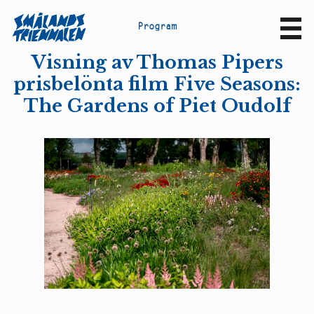
P
r
o
g
r
a
m
Sv
En
Visning av Thomas Pipers
prisbelönta film Five Seasons:
The Gardens of Piet Oudolf