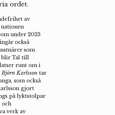
ria ordet.
ndefrihet av
 nationen
som under 2023
 ingår också
nstnärer som
lir Tal till
latser runt om i
v
Björn Karlsson
tar
unga, som också
Karlsson gjort
ngs på lyktstolpar
s och
va verk av