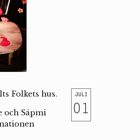
ts Folkets hus.
JULI
01
ge och Sápmi
l nationen