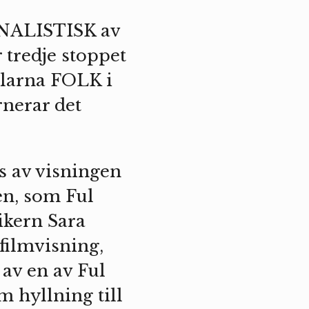
IONALISTISK av
 tredje stoppet
llarna FOLK i
rnerar det
 av visningen
en, som Ful
ikern Sara
filmvisning,
 av en av Ful
 hyllning till