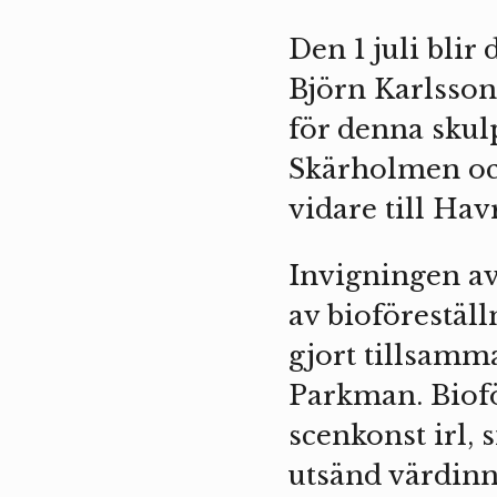
Den 1 juli bli
Björn Karlsson 
för denna skul
Skärholmen och
vidare till Ha
Invigningen a
av bioföreställ
gjort tillsamm
Parkman. Biofö
scenkonst irl, 
utsänd värdinn