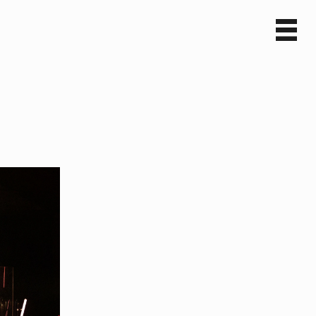
Sv
En