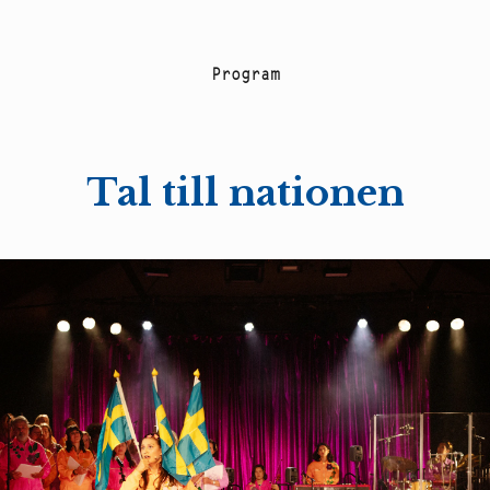
P
r
o
g
r
a
m
Tal till nationen