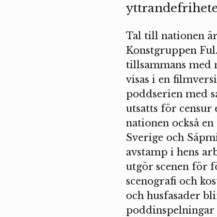
yttrandefrihete
Tal till nationen ä
Konstgruppen Ful. 
tillsammans med 
visas i en filmvers
poddserien med s
utsatts för censur
nationen också en 
Sverige och Sápm
avstamp i hens ar
utgör scenen för f
scenografi och kos
och husfasader bl
poddinspelningar 