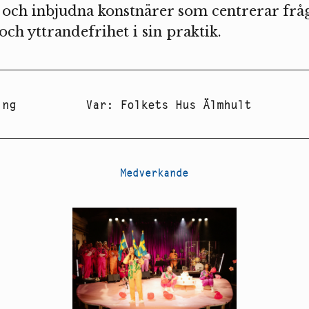
och inbjudna konstnärer som centrerar frå
och yttrandefrihet i sin praktik.
ing
Var
:
Folkets Hus Älmhult
Medverkande