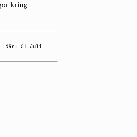
gor kring
När
:
01 Juli