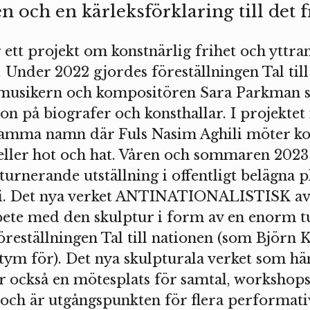
n och en kärleksförklaring till det f
r ett projekt om konstnärlig frihet och yttra
Under 2022 gjordes föreställningen Tal till
musikern och kompositören Sara Parkman 
ion på biografer och konsthallar. I projektet
amma namn där Fuls Nasim Aghili möter ko
 eller hot och hat. Våren och sommaren 2023 b
turnerande utställning i offentligt belägna p
i. Det nya verket ANTINATIONALISTISK a
bete med den skulptur i form av en enorm t
öreställningen Tal till nationen (som Björn 
tym för). Det nya skulpturala verket som hä
ir också en mötesplats för samtal, workshop
och är utgångspunkten för flera performati