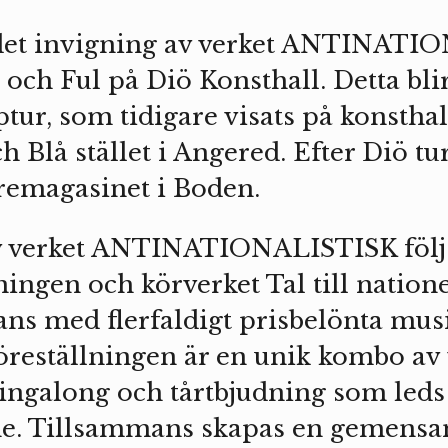
r det invigning av verket ANTINAT
och Ful på Diö Konsthall. Detta blir
ptur, som tidigare visats på konstha
 Blå stället i Angered. Efter Diö tu
vremagasinet i Boden.
v verket ANTINATIONALISTISK följs
ningen och körverket Tal till nation
ans med flerfaldigt prisbelönta mus
reställningen är en unik kombo av 
singalong och tårtbjudning som leds
e. Tillsammans skapas en gemensam