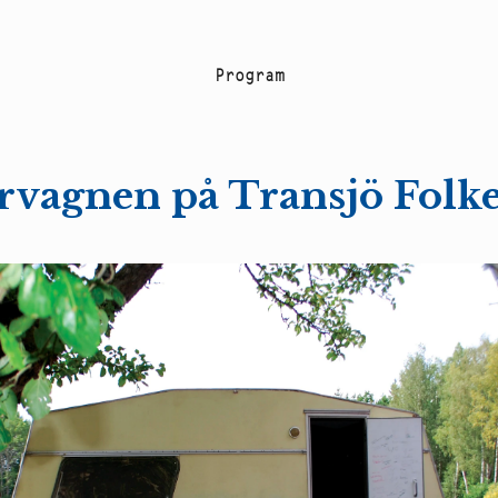
P
r
o
g
r
a
m
rvagnen på Transjö Folke