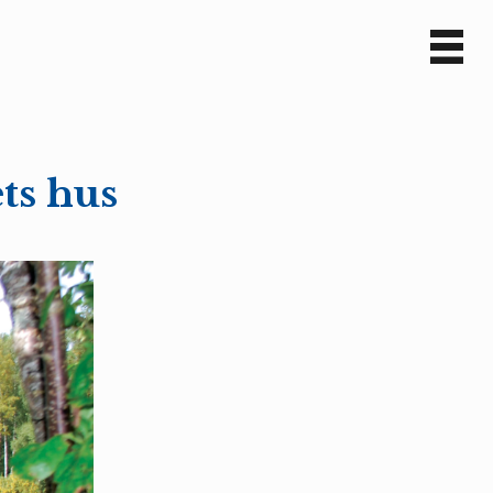
Sv
En
ts hus