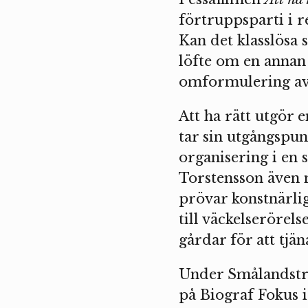
förtruppsparti i r
Kan det klasslösa 
löfte om en annan 
omformulering av 
Att ha rätt utgör 
tar sin utgångspu
organisering i en
Torstensson även m
prövar konstnärlig
till väckelserörels
gårdar för att tjä
Under Smålandstrie
på Biograf Fokus