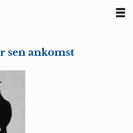
Sv
En
ör sen ankomst