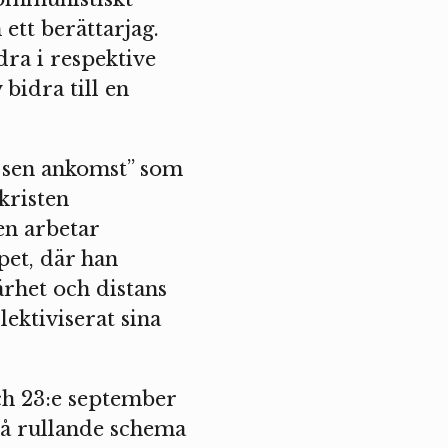
ett berättarjag.
dra i respektive
bidra till en
r sen ankomst” som
kristen
en arbetar
pet, där han
ärhet och distans
lektiviserat sina
ch 23:e september
å rullande schema