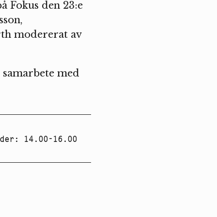
på Fokus den 23:e
sson,
orth modererat av
 i samarbete med
der
:
14.00-16.00