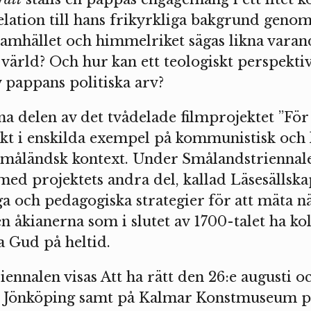
elation till hans frikyrkliga bakgrund genom 
samhället och himmelriket sägas likna varan
värld? Och hur kan ett teologiskt perspektiv 
pappans politiska arv?
ena delen av det tvådelade filmprojektet ”Fö
nkt i enskilda exempel på kommunistisk och 
 småländsk kontext. Under Smålandstriennal
ed projektets andra del, kallad Läsesällska
a och pedagogiska strategier för att mäta n
en åkianerna som i slutet av 1700-talet ha kol
na Gud på heltid.
nnalen visas Att ha rätt den 26:e augusti o
 i Jönköping samt på Kalmar Konstmuseum p