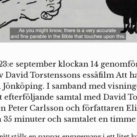
23:e september klockan 14 genomför
v David Torstenssons essäfilm Att ha
i Jönköping. I samband med visning
tt efterföljande samtal med David T
n Peter Carlsson och författaren Eli
a 35 minuter och samtalet en timme 
rätt
ställs en pappas engagemang i ett litet 