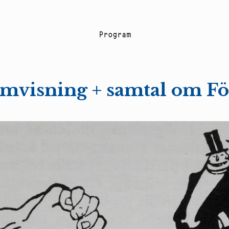
P
r
o
g
r
a
m
 filmvisning + samtal om F