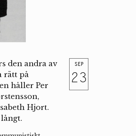
s den andra av
SEP
23
 rätt på
en håller Per
orstensson,
sabeth Hjort.
långt.
kommunistiskt