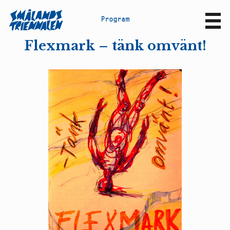
P
r
o
g
r
a
m
Sv
En
Flexmark – tänk omvänt!