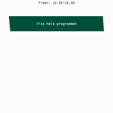
Tider
:
10.30-15.30
Visa hela programmet
Copyright
Smålandstriennalen
,
2026
smaland@konstframjandet.se
Cookies & GDPR
Följ oss på
Instagram
Nyhetsbrev