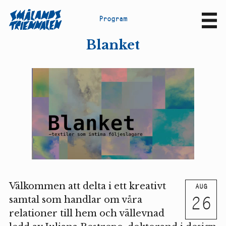
P
r
o
g
r
a
m
Sv
En
Blanket
Välkommen att delta i ett kreativt
AUG
26
samtal som handlar om våra
relationer till hem och vällevnad