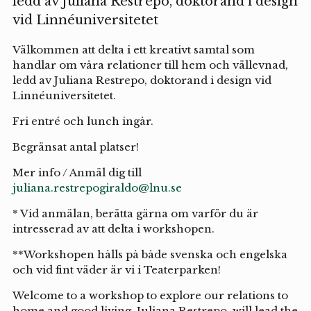
ledd av Juliana Restrepo, doktorand i design
vid Linnéuniversitetet
Välkommen att delta i ett kreativt samtal som
handlar om våra relationer till hem och vällevnad,
ledd av Juliana Restrepo, doktorand i design vid
Linnéuniversitetet.
Fri entré och lunch ingår.
Begränsat antal platser!
Mer info / Anmäl dig till
juliana.restrepogiraldo@lnu.se
* Vid anmälan, berätta gärna om varför du är
intresserad av att delta i workshopen.
**Workshopen hålls på både svenska och engelska
och vid fint väder är vi i Teaterparken!
Welcome to a workshop to explore our relations to
home and good living. Juliana Restrepo, will lead the