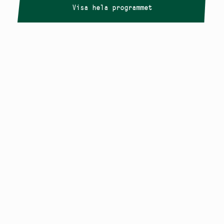
Visa hela programmet
Copyright
Smålandstriennalen
,
2026
smaland@konstframjandet.se
Cookies & GDPR
Följ oss på
Instagram
Nyhetsbrev
Smålandstriennalen är ett projekt inom
Konstfrämjandet Småland.