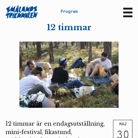
P
r
o
g
r
a
m
Sv
En
12 timmar
12 timmar är en endagsutställning,
MAJ
30
mini-festival, fikastund,