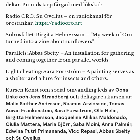
deltar. Bumuls tarp färgad med lökskal:
Radio ORO: Su Ovelius – en radiokanal för
orostankar.
https://radiooro.art
Solrosfältet: Birgitta Helmersson – ”My week of Oro
turned into a zine about sunflowers”.
Parallels: Abbas Sbeity – An installation for gathering
and coming together from parallel worlds.
Light cheating: Sara Forsström – A painting serves as
a shelter and a lure for insects and others.
Kursen Konst som social omvandling leds av
Oona
Linke och Jens Strandberg
och deltagare i kursen är:
Malin Sæther Andresen, Rasmus Arvidsson, Tomas
Auran Frankenstein, Sara Forsström, Olle Helin,
Birgitta Helmersson, Jacqueline Allikas Maldonado,
Giulia Mattera, Maria Björn, Saba Moini, Anna Palmér,
Edwina Putri Primananda, Vicc Repasi, Abbas Sbeity
och Su Ovelius
.