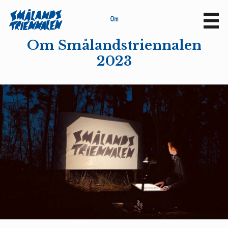
O
m
Sv
En
Om Smålandstriennalen
2023