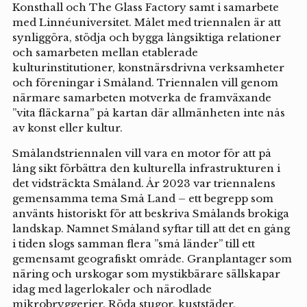
Konsthall och The Glass Factory samt i samarbete
med Linnéuniversitet. Målet med triennalen är att
synliggöra, stödja och bygga långsiktiga relationer
och samarbeten mellan etablerade
kulturinstitutioner, konstnärsdrivna verksamheter
och föreningar i Småland. Triennalen vill genom
närmare samarbeten motverka de framväxande
”vita fläckarna” på kartan där allmänheten inte nås
av konst eller kultur.
Smålandstriennalen vill vara en motor för att på
lång sikt förbättra den kulturella infrastrukturen i
det vidsträckta Småland. År 2023 var triennalens
gemensamma tema Små Land – ett begrepp som
använts historiskt för att beskriva Smålands brokiga
landskap. Namnet Småland syftar till att det en gång
i tiden slogs samman flera ”små länder” till ett
gemensamt geografiskt område. Granplantager som
näring och urskogar som mystikbärare sällskapar
idag med lagerlokaler och närodlade
mikrobryggerier. Röda stugor, kuststäder,