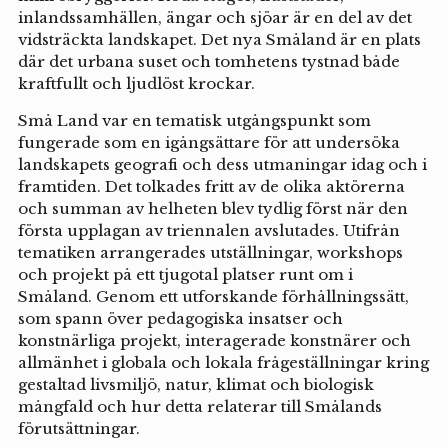
inlandssamhällen, ängar och sjöar är en del av det
vidsträckta landskapet. Det nya Småland är en plats
där det urbana suset och tomhetens tystnad både
kraftfullt och ljudlöst krockar.
Små Land var en tematisk utgångspunkt som
fungerade som en igångsättare för att undersöka
landskapets geografi och dess utmaningar idag och i
framtiden. Det tolkades fritt av de olika aktörerna
och summan av helheten blev tydlig först när den
första upplagan av triennalen avslutades. Utifrån
tematiken arrangerades utställningar, workshops
och projekt på ett tjugotal platser runt om i
Småland. Genom ett utforskande förhållningssätt,
som spann över pedagogiska insatser och
konstnärliga projekt, interagerade konstnärer och
allmänhet i globala och lokala frågeställningar kring
gestaltad livsmiljö, natur, klimat och biologisk
mångfald och hur detta relaterar till Smålands
förutsättningar.