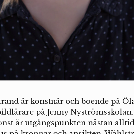
trand är konstnär och boende på Öl
ildlärare på Jenny Nyströmsskolan. 
nst är utgångspunkten nästan allti
s på kroppar och ansikten. Wåhlstr