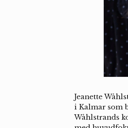
Jeanette Wåhls
i Kalmar som b
Wåhlstrands ko
med huvudfoku