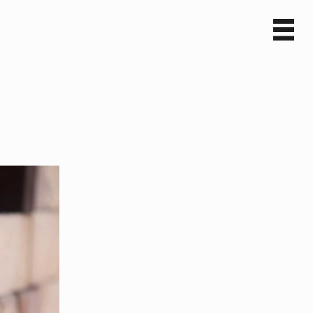
Sv
En