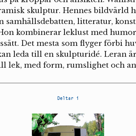
amisk skulptur. Hennes bildvärld h
n samhällsdebatten, litteratur, kons
 Hon kombinerar leklust med humor 
ssätt. Det mesta som flyger förbi hu
an leda till en skulpturidé. Leran är
ill lek, med form, rumslighet och a
Deltar i