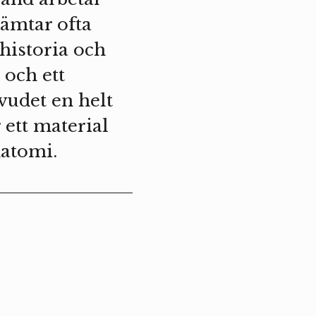
ämtar ofta
thistoria och
och ett
vudet en helt
 ett material
natomi.