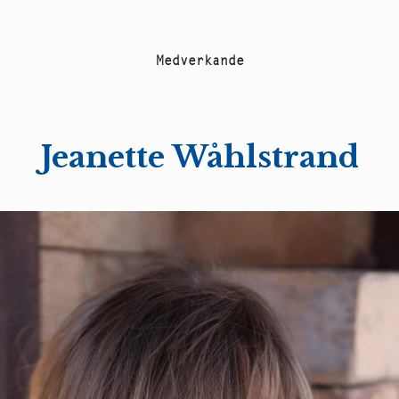
M
e
d
v
e
r
k
a
n
d
e
Jeanette Wåhlstrand