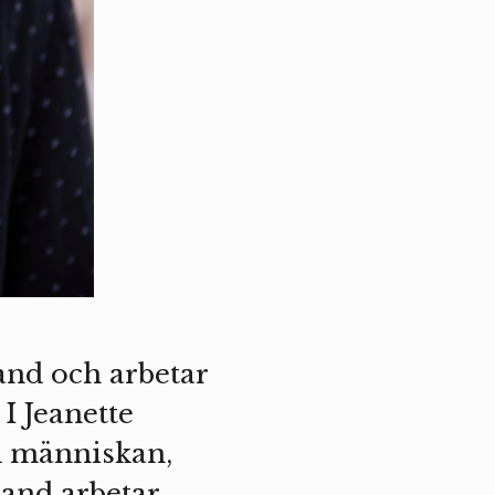
and och arbetar
I Jeanette
d människan,
and arbetar