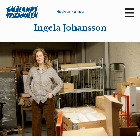
M
e
d
v
e
r
k
a
n
d
e
Sv
En
Ingela Johansson