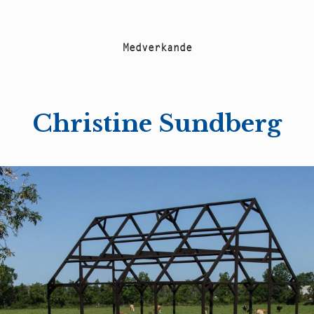
M
e
d
v
e
r
k
a
n
d
e
Christine Sundberg