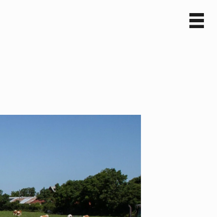
Sv
En