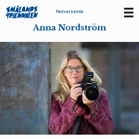
M
e
d
v
e
r
k
a
n
d
e
Sv
En
Anna Nordström